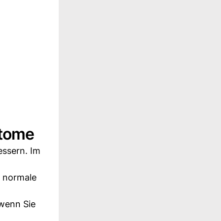
ptome
essern. Im
e normale
 wenn Sie