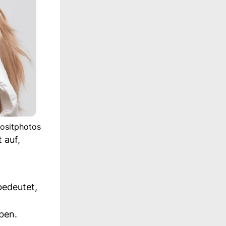
positphotos
 auf,
bedeutet,
ben.