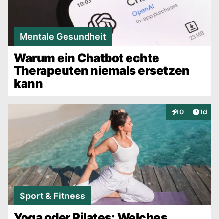
Mentale Gesundheit
Warum ein Chatbot echte
Therapeuten niemals ersetzen
kann
Artike
10
1d
Interaktionen
Sport & Fitness
Yoga oder Pilates: Welches