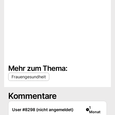
Mehr zum Thema:
Frauengesundheit
Kommentare
Artikel veröffen
1
User #8298 (nicht angemeldet)
Monat