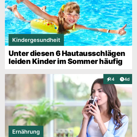
Kindergesundheit
Unter diesen 6 Hautausschlägen
leiden Kinder im Sommer häufig
Artike
14
4d
Interaktionen
Ernährung