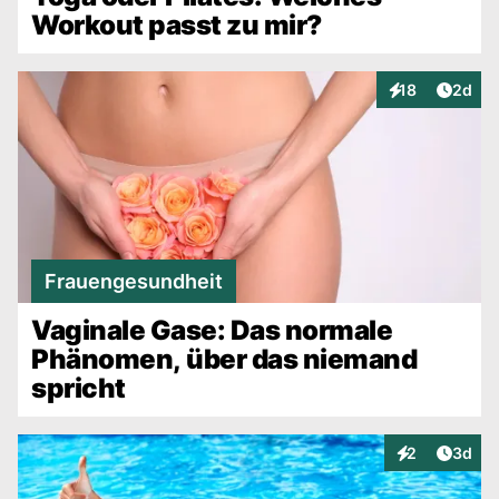
Workout passt zu mir?
Artike
18
2d
Interaktionen
Frauengesundheit
Vaginale Gase: Das normale
Phänomen, über das niemand
spricht
Artike
2
3d
Interaktionen