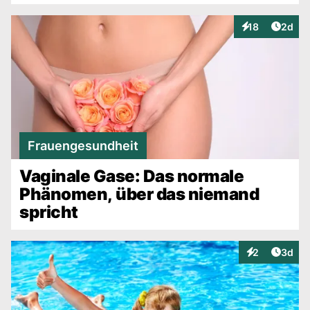
Artike
18
2d
Interaktionen
Frauengesundheit
Vaginale Gase: Das normale
Phänomen, über das niemand
spricht
Artike
2
3d
Interaktionen