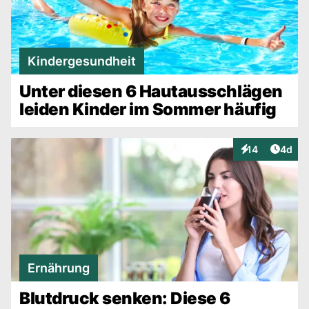
Kindergesundheit
Unter diesen 6 Hautausschlägen
leiden Kinder im Sommer häufig
Artike
14
4d
Interaktionen
Ernährung
Blutdruck senken: Diese 6