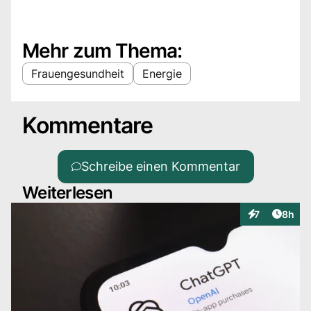
Mehr zum Thema:
Frauengesundheit
Energie
Kommentare
Schreibe einen Kommentar
Weiterlesen
Artike
7
8h
Interaktionen