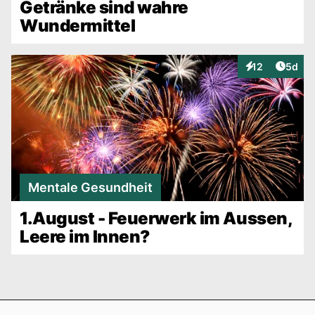
Getränke sind wahre
Wundermittel
Artike
12
5d
Interaktionen
Mentale Gesundheit
1.August - Feuerwerk im Aussen,
Leere im Innen?
Footer