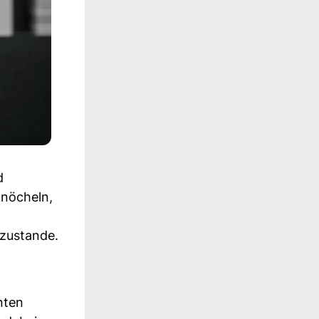
d
knöcheln,
 zustande.
nten