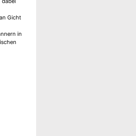
 dabei
an Gicht
ännern in
ischen