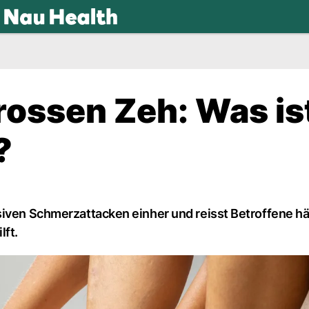
.ch
ossen Zeh: Was is
?
siven Schmerzattacken einher und reisst Betroffene hä
lft.