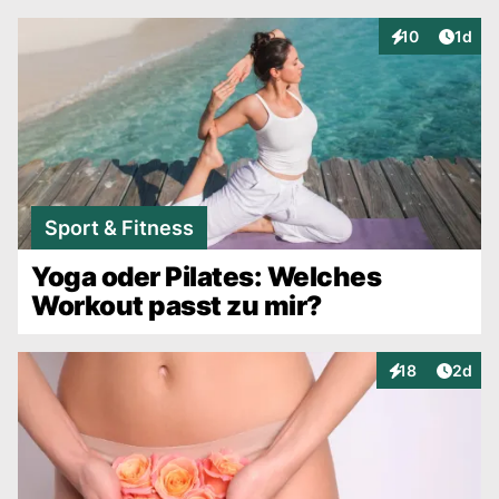
Artike
10
1d
Interaktionen
Sport & Fitness
Yoga oder Pilates: Welches
Workout passt zu mir?
Artike
18
2d
Interaktionen