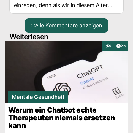
einreden, denn als wir in diesem Alter
waren, da war das doch gar nie ein
Thema oder Problem! Dasrauf kommt ein
Alle Kommentare anzeigen
normales Kind auch gar nicht. Da freut
Weiterlesen
man sich auf das kommende Spiel oder
was auch immer, aber der Druck auf
Artike
4
2h
Interaktionen
Leistung kommt immer vom Elternhaus.
Mentale Gesundheit
Warum ein Chatbot echte
Therapeuten niemals ersetzen
kann