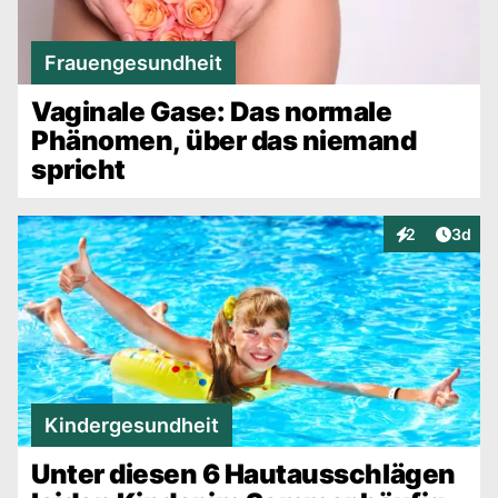
Frauengesundheit
Vaginale Gase: Das normale
Phänomen, über das niemand
spricht
Artike
2
3d
Interaktionen
Kindergesundheit
Unter diesen 6 Hautausschlägen