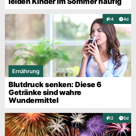
leiden Kinder im Sommer häufig
Artike
14
4d
Interaktionen
Ernährung
Blutdruck senken: Diese 6
Getränke sind wahre
Wundermittel
Artike
12
5d
Interaktionen