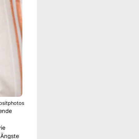
ositphotos
hende
ie
 Ängste