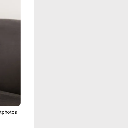
itphotos