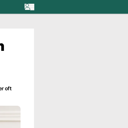
n
r oft