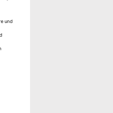
re und
d
n