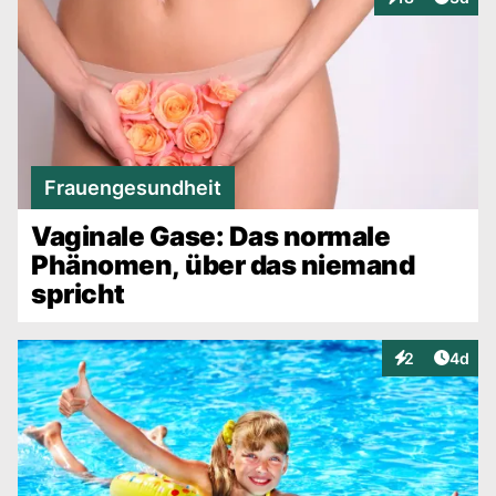
Interaktionen
Frauengesundheit
Vaginale Gase: Das normale
Phänomen, über das niemand
spricht
Artike
2
4d
Interaktionen