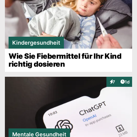
Kindergesundheit
Wie Sie Fiebermittel für Ihr Kind
richtig dosieren
Artike
7
1d
Interaktionen
Mentale Gesundheit