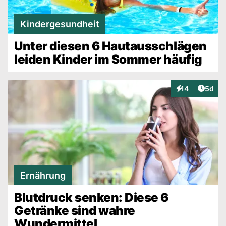
Kindergesundheit
Unter diesen 6 Hautausschlägen
leiden Kinder im Sommer häufig
Artike
14
5d
Interaktionen
Ernährung
Blutdruck senken: Diese 6
Getränke sind wahre
Wundermittel