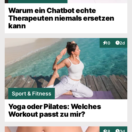
Warum ein Chatbot echte
Therapeuten niemals ersetzen
kann
Artike
10
2d
Interaktionen
Sport & Fitness
Yoga oder Pilates: Welches
Workout passt zu mir?
Artike
18
3d