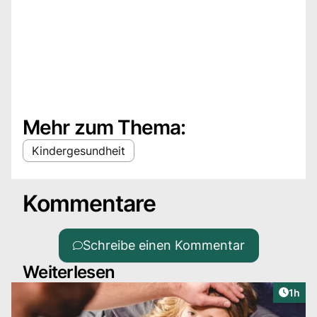
Mehr zum Thema:
Kindergesundheit
Kommentare
Schreibe einen Kommentar
Weiterlesen
Artike
1h