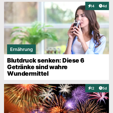
Artike
14
4d
Interaktionen
Ernährung
Blutdruck senken: Diese 6
Getränke sind wahre
Wundermittel
Artike
12
5d
Interaktionen