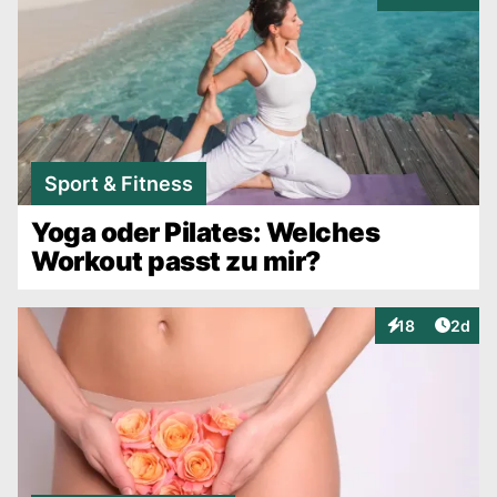
Interaktionen
Sport & Fitness
Yoga oder Pilates: Welches
Workout passt zu mir?
Artike
18
2d
Interaktionen