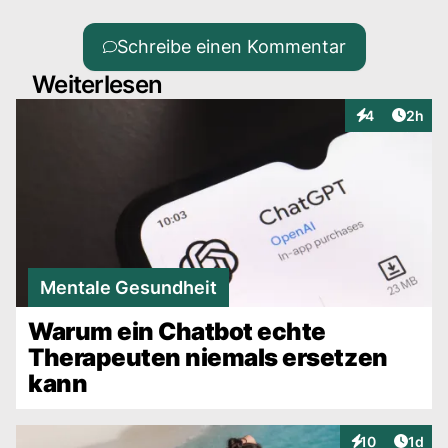
Schreibe einen Kommentar
Weiterlesen
Artike
4
2h
Interaktionen
Mentale Gesundheit
Warum ein Chatbot echte
Therapeuten niemals ersetzen
kann
Artike
10
1d