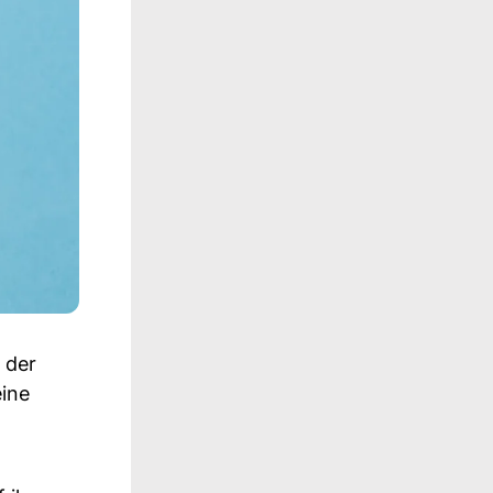
 der
eine