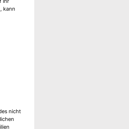
 ihr
, kann
des nicht
lichen
lien