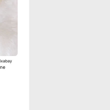
Pixabay
ene