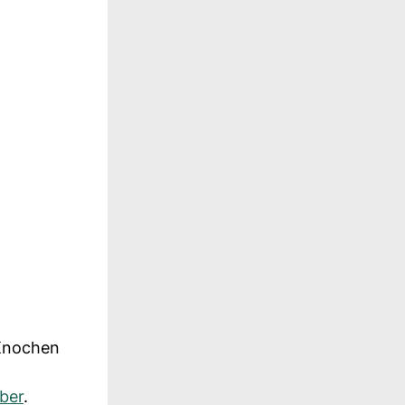
 Knochen
ber
.