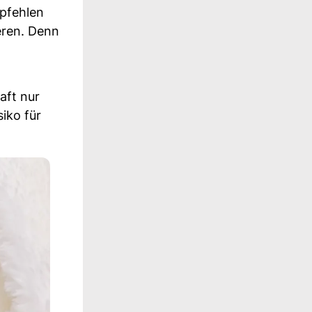
pfehlen
eren. Denn
aft nur
iko für