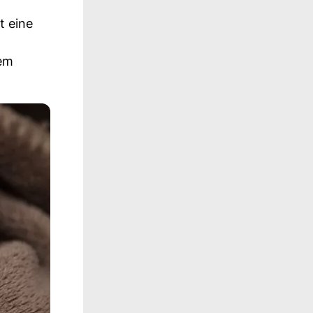
t eine
dem