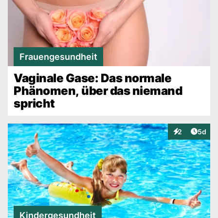
Frauengesundheit
Vaginale Gase: Das normale
Phänomen, über das niemand
spricht
Artike
2
5d
Interaktionen
Kindergesundheit