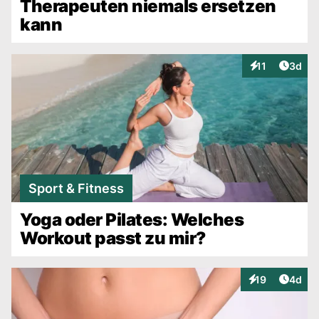
Therapeuten niemals ersetzen
kann
Artike
11
3d
Interaktionen
Sport & Fitness
Yoga oder Pilates: Welches
Workout passt zu mir?
Artike
19
4d
Interaktionen