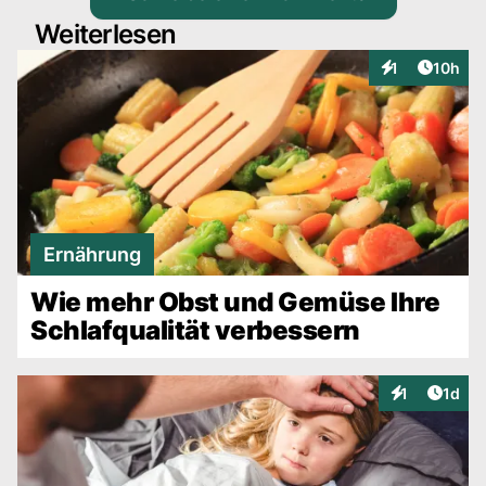
Weiterlesen
Artikel
1
10h
Interaktionen
Ernährung
Wie mehr Obst und Gemüse Ihre
Schlafqualität verbessern
Artike
1
1d
Interaktionen