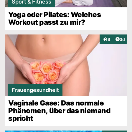
Sport & Fitness
Yoga oder Pilates: Welches
Workout passt zu mir?
Artike
19
3d
Interaktionen
Frauengesundheit
Vaginale Gase: Das normale
Phänomen, über das niemand
spricht