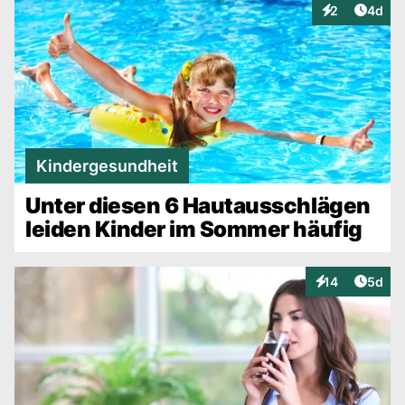
Artike
2
4d
Interaktionen
Kindergesundheit
Unter diesen 6 Hautausschlägen
leiden Kinder im Sommer häufig
Artike
14
5d
Interaktionen