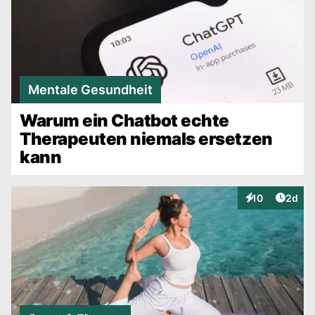
Mentale Gesundheit
Warum ein Chatbot echte
Therapeuten niemals ersetzen
kann
Artike
10
2d
Interaktionen