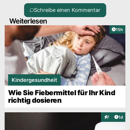
Schreibe einen Kommentar
Weiterlesen
Artikel
15h
Kindergesundheit
Wie Sie Fiebermittel für Ihr Kind
richtig dosieren
Artike
7
1d
Interaktionen