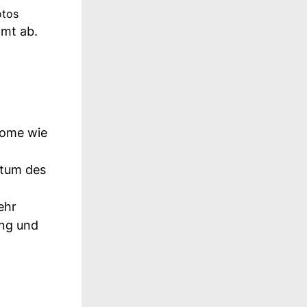
otos
mmt ab.
tome wie
stum des
ehr
ung und