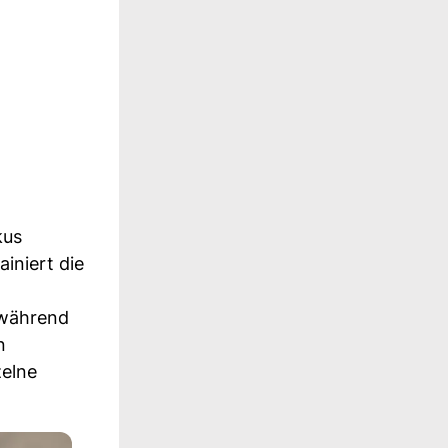
kus
iniert die
 während
n
zelne