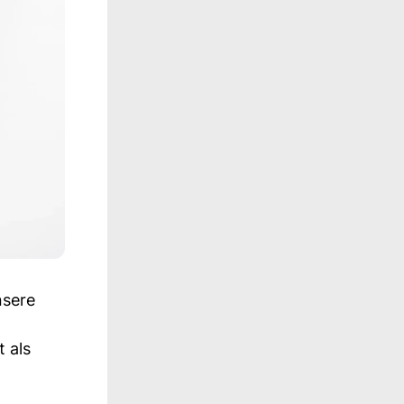
nsere
 als