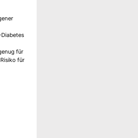
gener
-Diabetes
genug für
Risiko für