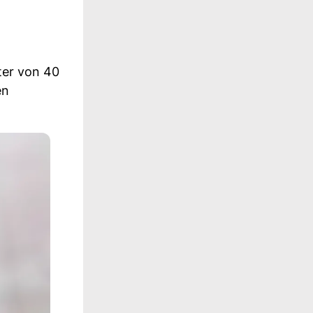
ter von 40
en