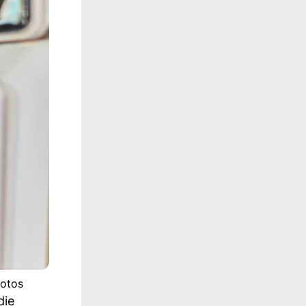
hotos
die