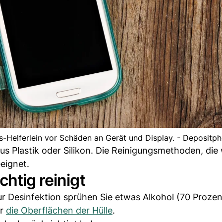
gs-Helferlein vor Schäden an Gerät und Display. - Depositp
aus Plastik oder Silikon. Die Reinigungsmethoden, die
eeignet.
htig reinigt
ur Desinfektion sprühen Sie etwas Alkohol (70 Prozen
er
die Oberflächen der Hülle
.