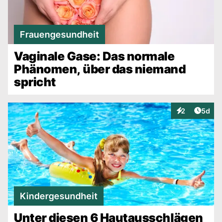
Frauengesundheit
Vaginale Gase: Das normale
Phänomen, über das niemand
spricht
Artike
2
5d
Interaktionen
Kindergesundheit
Unter diesen 6 Hautausschlägen