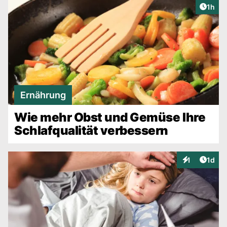
Artike
1h
Ernährung
Wie mehr Obst und Gemüse Ihre
Schlafqualität verbessern
Artike
1
1d
Interaktionen