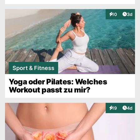
Artike
10
3d
Interaktionen
Sport & Fitness
Yoga oder Pilates: Welches
Workout passt zu mir?
Artike
19
4d
Interaktionen