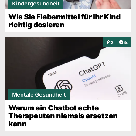
Kindergesundheit
Wie Sie Fiebermittel für Ihr Kind
richtig dosieren
Artike
12
3d
Interaktionen
Mentale Gesundheit
Warum ein Chatbot echte
Therapeuten niemals ersetzen
kann