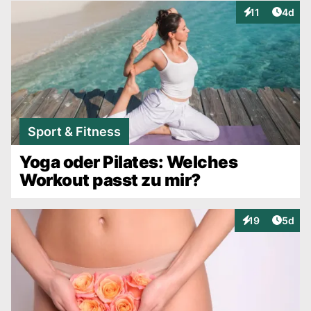
Artike
11
4d
Interaktionen
Sport & Fitness
Yoga oder Pilates: Welches
Workout passt zu mir?
Artike
19
5d
Interaktionen