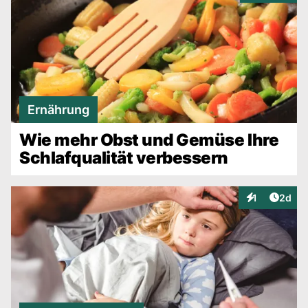
Ernährung
Wie mehr Obst und Gemüse Ihre
Schlafqualität verbessern
Artike
1
2d
Interaktionen