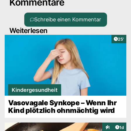
Kommentare
Schreibe einen Kommentar
Weiterlesen
Artikel
25'
Kindergesundheit
Vasovagale Synkope – Wenn Ihr
Kind plötzlich ohnmächtig wird
Artike
1
1d
Interaktionen