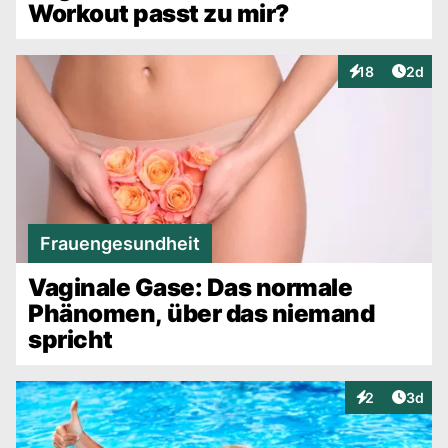
Workout passt zu mir?
Artike
18
2d
Interaktionen
Frauengesundheit
Vaginale Gase: Das normale
Phänomen, über das niemand
spricht
Artike
2
3d
Interaktionen