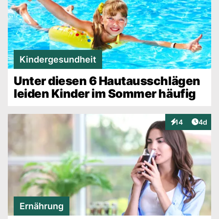
Kindergesundheit
Unter diesen 6 Hautausschlägen
leiden Kinder im Sommer häufig
Artike
14
4d
Interaktionen
Ernährung