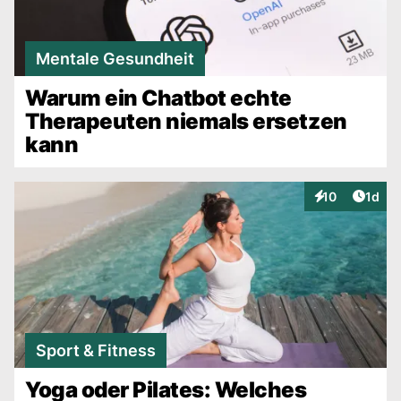
Mentale Gesundheit
Warum ein Chatbot echte
Therapeuten niemals ersetzen
kann
Artike
10
1d
Interaktionen
Sport & Fitness
Yoga oder Pilates: Welches