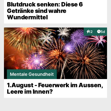
Blutdruck senken: Diese 6
Getränke sind wahre
Wundermittel
Artike
12
5d
Interaktionen
Mentale Gesundheit
1.August - Feuerwerk im Aussen,
Leere im Innen?