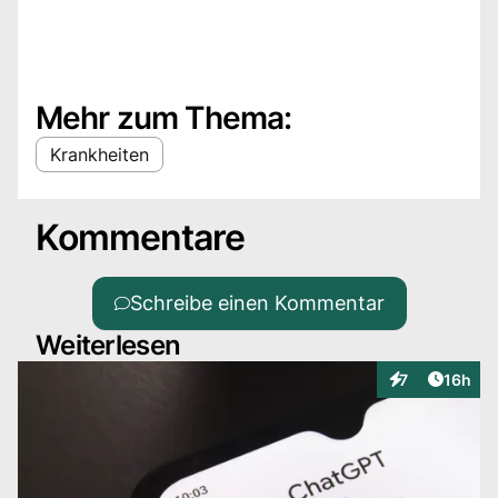
Mehr zum Thema:
Krankheiten
Kommentare
Schreibe einen Kommentar
Weiterlesen
Artikel
7
16h
Interaktionen