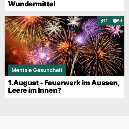
Wundermittel
Artike
12
5d
Interaktionen
Mentale Gesundheit
1.August - Feuerwerk im Aussen,
Leere im Innen?
Footer