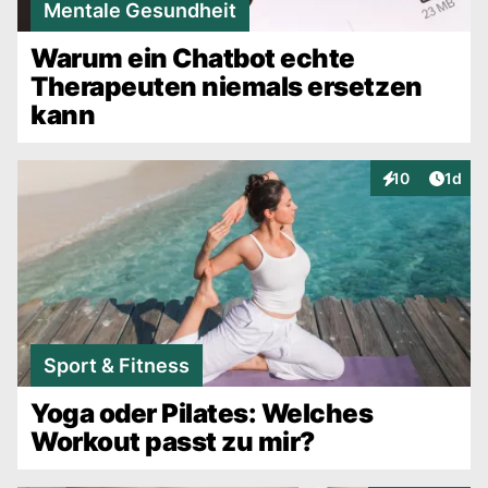
Mentale Gesundheit
Warum ein Chatbot echte
Therapeuten niemals ersetzen
kann
Artike
10
1d
Interaktionen
Sport & Fitness
Yoga oder Pilates: Welches
Workout passt zu mir?