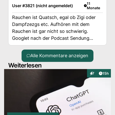
Artikel veröffent
11
User #3821 (nicht angemeldet)
Monate
Rauchen ist Quatsch, egal ob Zigi oder
Dampfzezgs etc. Aufhören mit dem
Rauchen ist gar nicht so schwierig.
Googlet nach der Podcast Sendung
,Nichtraucher Bluemoon‘. Ein Rhetorik
Coach und ex Raucher erklärt wie es
Alle Kommentare anzeigen
geht. Bei mir hat es funktioniert, seit 3
Weiterlesen
Jahren Nichtraucher, ohne Ausnahme.
Allen gutes Gelingen!
Artikel
7
15h
Interaktionen