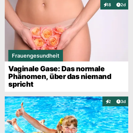
Artike
18
2d
Interaktionen
Frauengesundheit
Vaginale Gase: Das normale
Phänomen, über das niemand
spricht
Artike
2
3d
Interaktionen