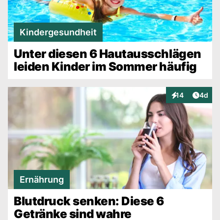
Kindergesundheit
Unter diesen 6 Hautausschlägen
leiden Kinder im Sommer häufig
Artike
14
4d
Interaktionen
Ernährung
Blutdruck senken: Diese 6
Getränke sind wahre