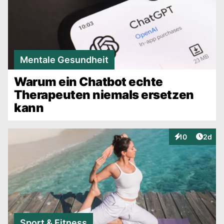
Mentale Gesundheit
Warum ein Chatbot echte
Therapeuten niemals ersetzen
kann
Artike
10
2d
Interaktionen
Sport & Fitness