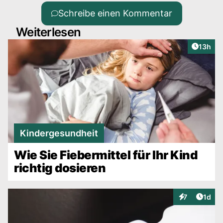
Schreibe einen Kommentar
Weiterlesen
Artikel
13h
Kindergesundheit
Wie Sie Fiebermittel für Ihr Kind
richtig dosieren
Artike
7
1d
Interaktionen