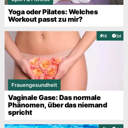
Yoga oder Pilates: Welches
Workout passt zu mir?
Artike
19
3d
Interaktionen
Frauengesundheit
Vaginale Gase: Das normale
Phänomen, über das niemand
spricht