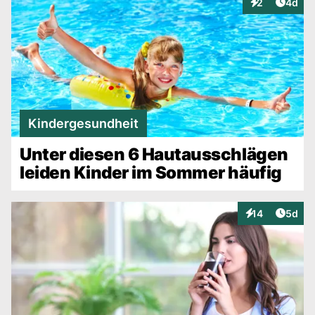
Artike
2
4d
Interaktionen
Kindergesundheit
Unter diesen 6 Hautausschlägen
leiden Kinder im Sommer häufig
Artike
14
5d
Interaktionen