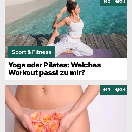
Artike
10
2d
Interaktionen
Sport & Fitness
Yoga oder Pilates: Welches
Workout passt zu mir?
Artike
18
3d
Interaktionen