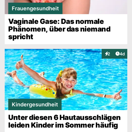
Frauengesundheit
Vaginale Gase: Das normale
Phänomen, über das niemand
spricht
Artike
2
4d
Interaktionen
Kindergesundheit
Unter diesen 6 Hautausschlägen
leiden Kinder im Sommer häufig