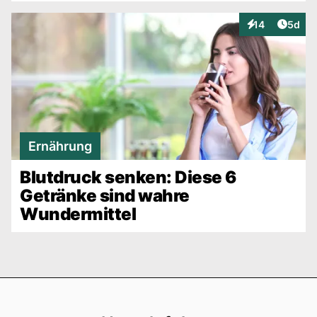
Artike
14
5d
Interaktionen
Ernährung
Blutdruck senken: Diese 6
Getränke sind wahre
Wundermittel
Footer