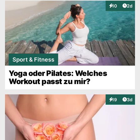
Artike
10
2d
Interaktionen
Sport & Fitness
Yoga oder Pilates: Welches
Workout passt zu mir?
Artike
19
3d
Interaktionen