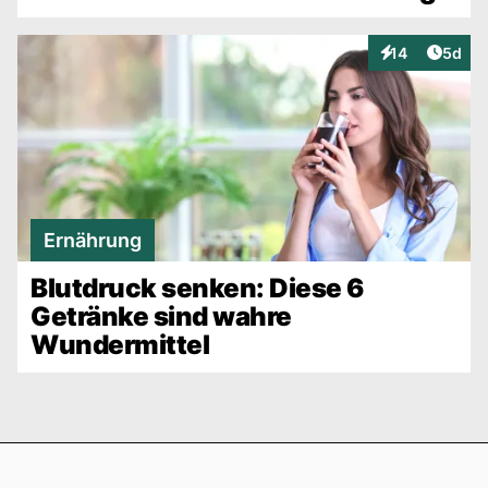
Artike
14
5d
Interaktionen
Ernährung
Blutdruck senken: Diese 6
Getränke sind wahre
Wundermittel
Footer