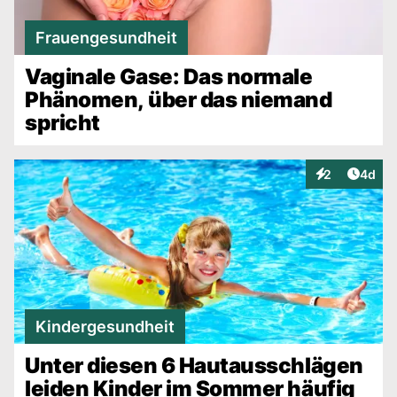
Frauengesundheit
Vaginale Gase: Das normale
Phänomen, über das niemand
spricht
Artike
2
4d
Interaktionen
Kindergesundheit
Unter diesen 6 Hautausschlägen
leiden Kinder im Sommer häufig