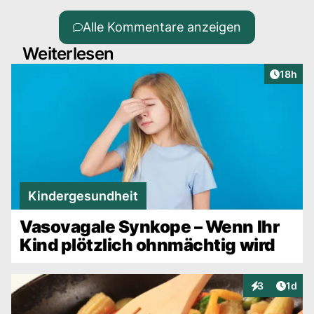
Alle Kommentare anzeigen
Weiterlesen
Artikel
18h
Kindergesundheit
Vasovagale Synkope – Wenn Ihr
Kind plötzlich ohnmächtig wird
Artike
3
1d
Interaktionen