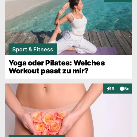
Sport & Fitness
Yoga oder Pilates: Welches
Workout passt zu mir?
Artike
19
5d
Interaktionen