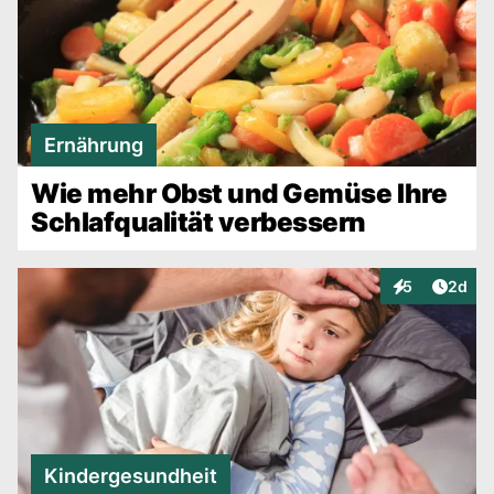
Ernährung
Wie mehr Obst und Gemüse Ihre
Schlafqualität verbessern
Artike
5
2d
Interaktionen
Kindergesundheit