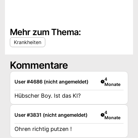
Mehr zum Thema:
Krankheiten
Kommentare
Artikel veröffent
4
User #4686 (nicht angemeldet)
Monate
Hübscher Boy. Ist das KI?
Artikel veröffent
4
User #3831 (nicht angemeldet)
Monate
Ohren richtig putzen !