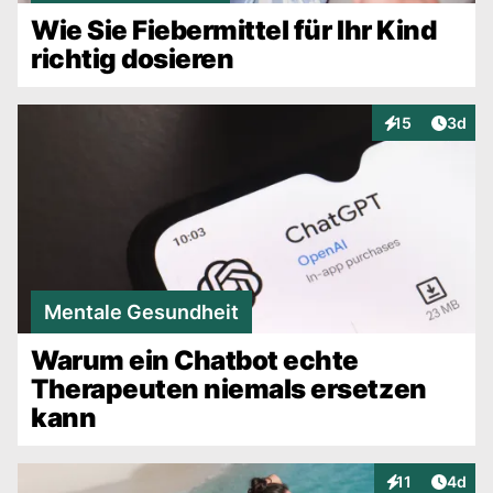
Wie Sie Fiebermittel für Ihr Kind
richtig dosieren
Artike
15
3d
Interaktionen
Mentale Gesundheit
Warum ein Chatbot echte
Therapeuten niemals ersetzen
kann
Artike
11
4d
Interaktionen