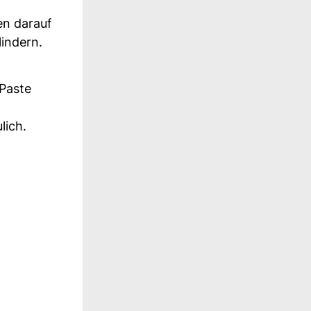
en darauf
lindern.
 Paste
lich.