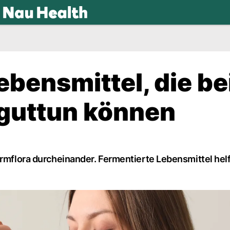
.ch
ebensmittel, die be
 guttun können
Darmflora durcheinander. Fermentierte Lebensmittel hel