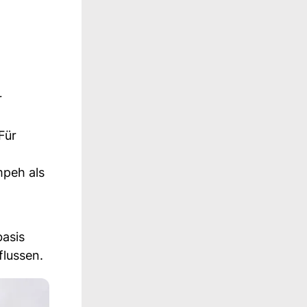
r
 Für
mpeh als
basis
flussen.