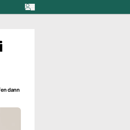
i
fen dann