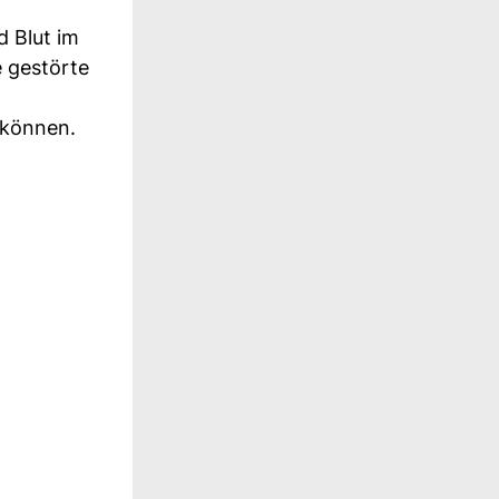
d Blut im
e gestörte
 können.