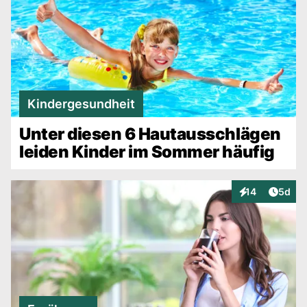
Kindergesundheit
Unter diesen 6 Hautausschlägen
leiden Kinder im Sommer häufig
Artike
14
5d
Interaktionen