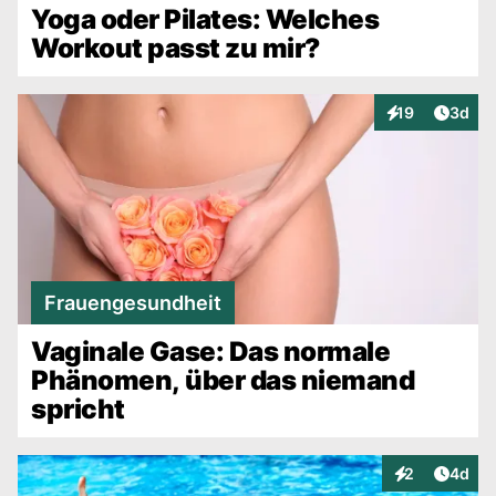
Yoga oder Pilates: Welches
Workout passt zu mir?
Artike
19
3d
Interaktionen
Frauengesundheit
Vaginale Gase: Das normale
Phänomen, über das niemand
spricht
Artike
2
4d
Interaktionen