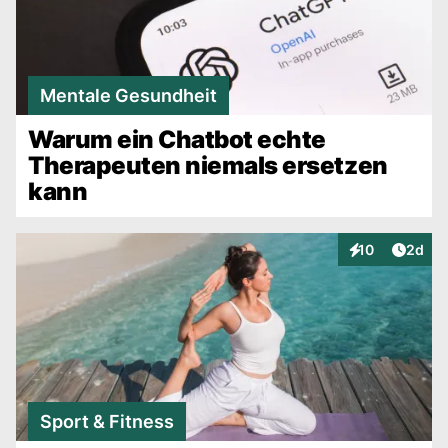
Mentale Gesundheit
Warum ein Chatbot echte
Therapeuten niemals ersetzen
kann
Artike
10
2d
Interaktionen
Sport & Fitness