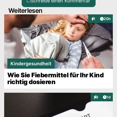
Schreibe einen Kommentar
Weiterlesen
Artikel 
1
20h
Interaktionen
Kindergesundheit
Wie Sie Fiebermittel für Ihr Kind
richtig dosieren
Artike
9
1d
Interaktionen