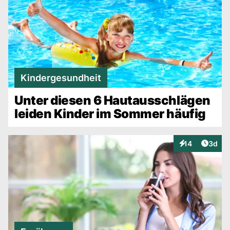
Kindergesundheit
Unter diesen 6 Hautausschlägen
leiden Kinder im Sommer häufig
Artike
14
3d
Interaktionen