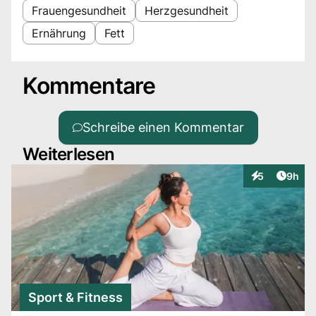
Frauengesundheit
Herzgesundheit
Ernährung
Fett
Kommentare
Schreibe einen Kommentar
Weiterlesen
Artike
5
9h
Interaktionen
Sport & Fitness