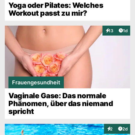
Yoga oder Pilates: Welches
Workout passt zu mir?
Artike
13
1d
Interaktionen
Frauengesundheit
Vaginale Gase: Das normale
Phänomen, über das niemand
spricht
Artike
2
2d
Interaktionen