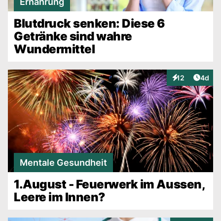
Ernährung
Blutdruck senken: Diese 6
Getränke sind wahre
Wundermittel
Artike
12
4d
Interaktionen
Mentale Gesundheit
1.August - Feuerwerk im Aussen,
Leere im Innen?