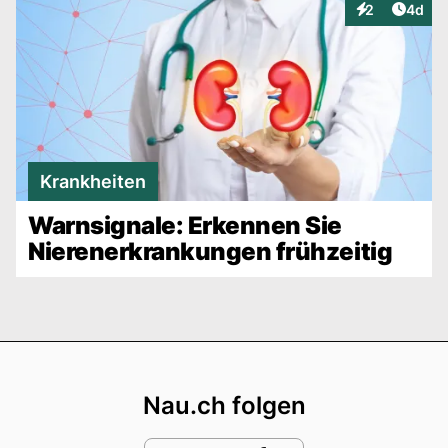
Artike
2
4d
Interaktionen
Krankheiten
Warnsignale: Erkennen Sie
Nierenerkrankungen frühzeitig
Footer
Nau.ch folgen