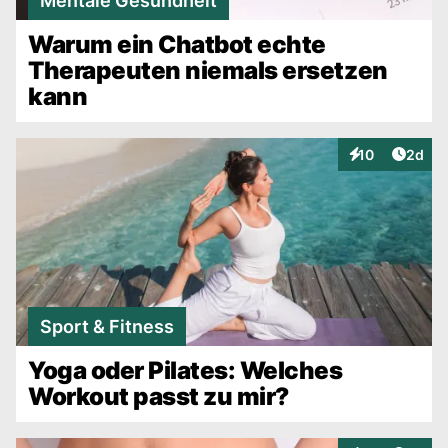
Mentale Gesundheit
Warum ein Chatbot echte
Therapeuten niemals ersetzen
kann
Artike
10
2d
Interaktionen
Sport & Fitness
Yoga oder Pilates: Welches
Workout passt zu mir?