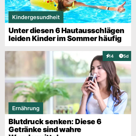
Kindergesundheit
Unter diesen 6 Hautausschlägen
leiden Kinder im Sommer häufig
Artike
14
5d
Interaktionen
Ernährung
Blutdruck senken: Diese 6
Getränke sind wahre