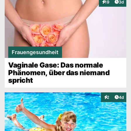
Artike
19
3d
Interaktionen
Frauengesundheit
Vaginale Gase: Das normale
Phänomen, über das niemand
spricht
Artike
2
4d
Interaktionen