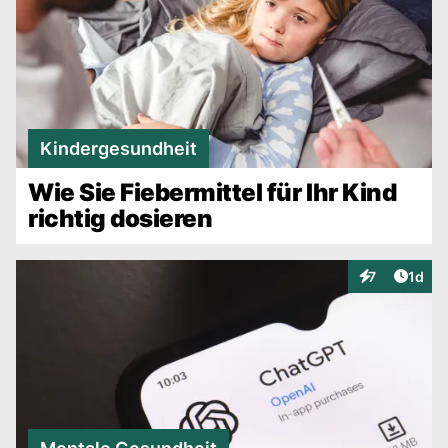
Kindergesundheit
Wie Sie Fiebermittel für Ihr Kind
richtig dosieren
Artike
7
1d
Interaktionen