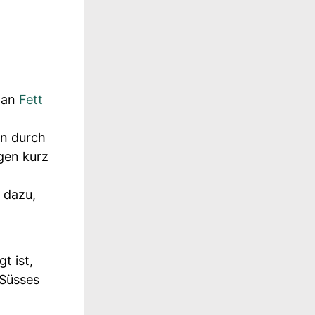
h an
Fett
en durch
gen kurz
 dazu,
t ist,
 Süsses