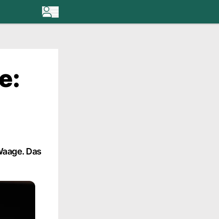
e:
 Waage. Das