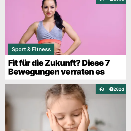
Interaktionen
Sport & Fitness
Fit für die Zukunft? Diese 7
Bewegungen verraten es
Artikel v
3
282d
Interaktionen