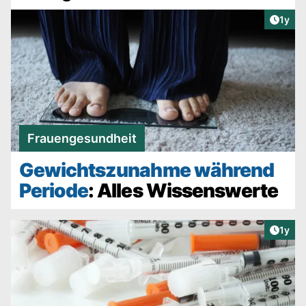
Artike
1y
Frauengesundheit
Gewichtszunahme während
Periode
: Alles Wissenswerte
Artike
1y