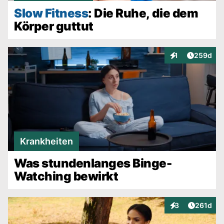
Slow Fitness
: Die Ruhe, die dem
Körper guttut
Artikel v
1
259d
Interaktionen
Krankheiten
Was stundenlanges Binge-
Watching bewirkt
Artikel v
3
261d
Interaktionen