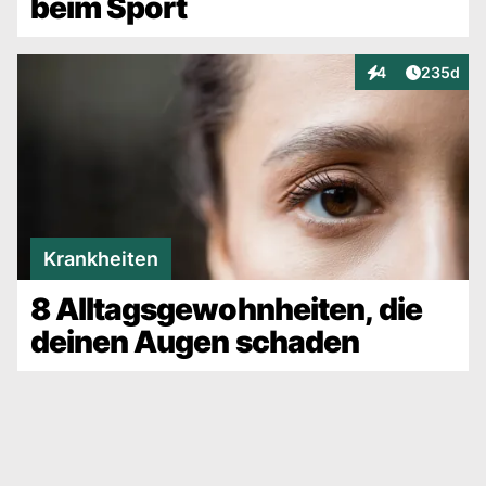
beim Sport
Artikel v
4
235d
Interaktionen
Krankheiten
8 Alltagsgewohnheiten, die
deinen Augen schaden