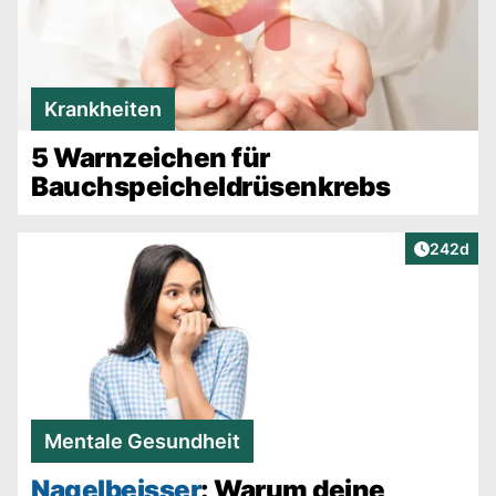
Krankheiten
5 Warnzeichen für
Bauchspeicheldrüsenkrebs
Artikel v
242d
Mentale Gesundheit
Nagelbeisser
: Warum deine