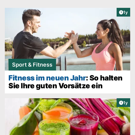
Artike
1y
Sport & Fitness
Fitness im neuen Jahr
: So halten
Sie Ihre guten Vorsätze ein
Artike
1y