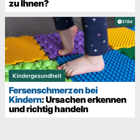
zu Ihnen?
Artikel v
318d
Kindergesundheit
Fersenschmerzen bei
Kindern
: Ursachen erkennen
und richtig handeln