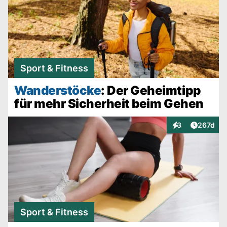
Sport & Fitness
Wanderstöcke
: Der Geheimtipp
für mehr Sicherheit beim Gehen
Artikel v
3
267d
Interaktionen
Sport & Fitness