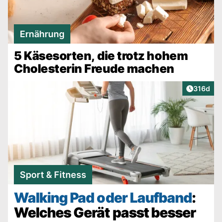
Ernährung
5 Käsesorten, die trotz hohem
Cholesterin Freude machen
Artikel v
316d
Sport & Fitness
Walking Pad oder Laufband
:
Welches Gerät passt besser