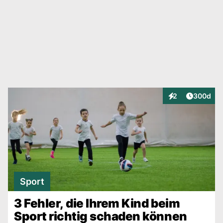
Artikel v
2
300d
Interaktionen
Sport
3 Fehler, die Ihrem Kind beim
Sport richtig schaden können