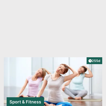
Artikel v
255d
Sport & Fitness