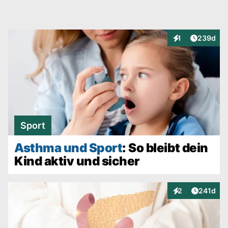
Artikel v
1
239d
Interaktionen
Sport
Asthma und Sport
: So bleibt dein
Kind aktiv und sicher
Artikel v
2
241d
Interaktionen