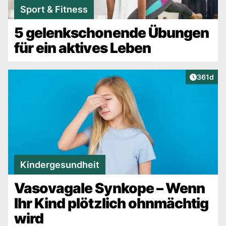
Sport & Fitness
5 gelenkschonende Übungen
für ein aktives Leben
Artikel v
361d
Kindergesundheit
Vasovagale Synkope – Wenn
Ihr Kind plötzlich ohnmächtig
wird