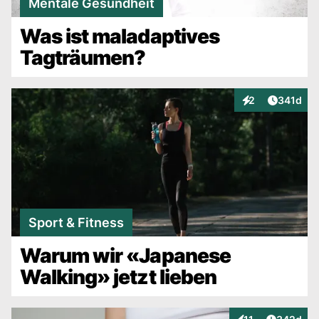
Mentale Gesundheit
Was ist maladaptives
Tagträumen?
Artikel v
2
341d
Interaktionen
Sport & Fitness
Warum wir «Japanese
Walking» jetzt lieben
Artikel v