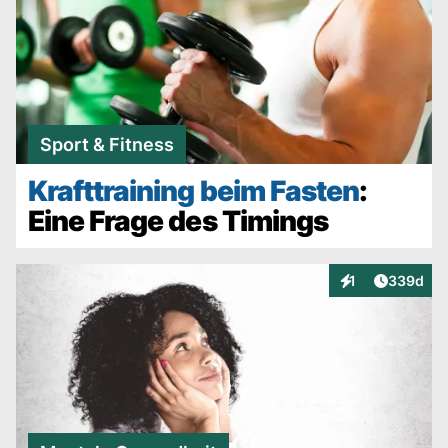
Sport & Fitness
Krafttraining beim Fasten
:
Eine Frage des Timings
Artikel v
1
339d
Interaktionen