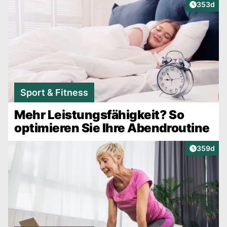
Artikel v
353d
Sport & Fitness
Mehr Leistungsfähigkeit? So
optimieren Sie Ihre Abendroutine
Artikel v
359d