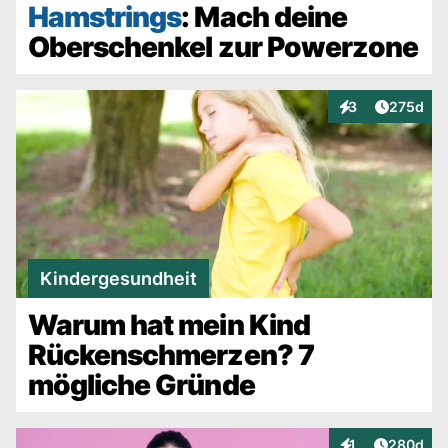
Hamstrings
: Mach deine
Oberschenkel zur Powerzone
Artikel v
3
275d
Interaktionen
Kindergesundheit
Warum hat mein Kind
Rückenschmerzen? 7
mögliche Gründe
Artikel v
1
280d