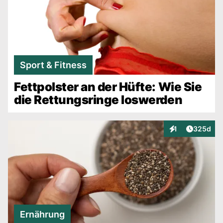
Sport & Fitness
Fettpolster an der Hüfte: Wie Sie
die Rettungsringe loswerden
Artikel v
1
325d
Interaktionen
Ernährung