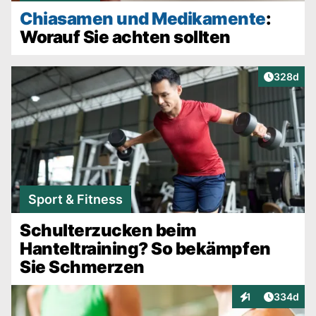
Chiasamen und Medikamente
:
Worauf Sie achten sollten
Artikel v
328d
Sport & Fitness
Schulterzucken beim
Hanteltraining? So bekämpfen
Sie Schmerzen
Artikel v
1
334d
Interaktionen