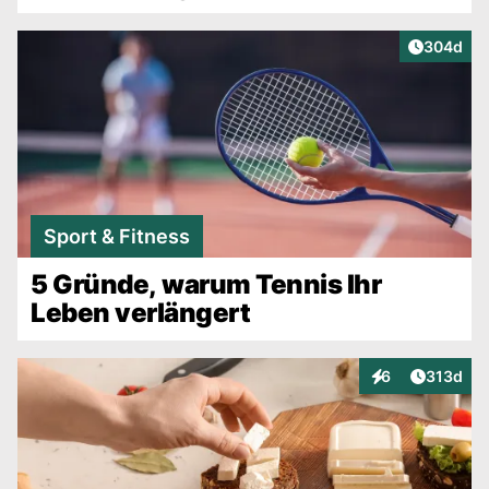
Artikel v
304d
Sport & Fitness
5 Gründe, warum Tennis Ihr
Leben verlängert
Artikel v
6
313d
Interaktionen