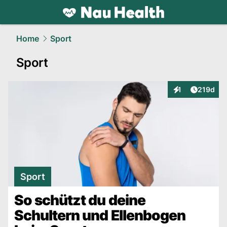
health.
NAU.ch
Home
Sport
Sport
Artikel v
1
219d
Interaktionen
Sport
So schützt du deine
Schultern und Ellenbogen