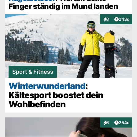
Finger ständig im Mund landen
Artikel v
3
243d
Interaktionen
Sport & Fitness
Winterwunderland
:
Kältesport boostet dein
Wohlbefinden
Artikel v
6
254d
Interaktionen