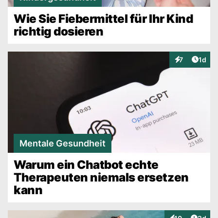
Wie Sie Fiebermittel für Ihr Kind
richtig dosieren
Artike
7
1d
Interaktionen
Mentale Gesundheit
Warum ein Chatbot echte
Therapeuten niemals ersetzen
kann
Artike