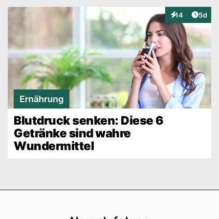
Artike
14
5d
Interaktionen
Ernährung
Blutdruck senken: Diese 6
Getränke sind wahre
Wundermittel
Footer