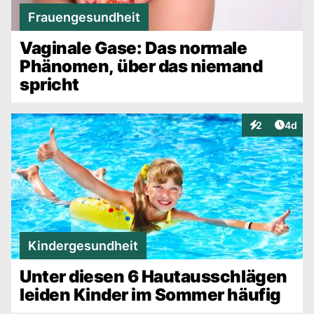
Frauengesundheit
Vaginale Gase: Das normale
Phänomen, über das niemand
spricht
Artike
2
4d
Interaktionen
Kindergesundheit
Unter diesen 6 Hautausschlägen
leiden Kinder im Sommer häufig