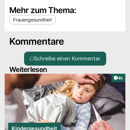
Mehr zum Thema:
Frauengesundheit
Kommentare
Schreibe einen Kommentar
Weiterlesen
Artike
4h
Kindergesundheit