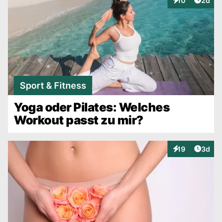
10
2d
Interaktionen
Sport & Fitness
Yoga oder Pilates: Welches
Workout passt zu mir?
Artike
19
3d
Interaktionen