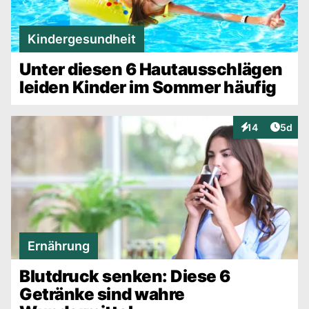
Kindergesundheit
Unter diesen 6 Hautausschlägen
leiden Kinder im Sommer häufig
Artike
14
5d
Interaktionen
Ernährung
Blutdruck senken: Diese 6
Getränke sind wahre