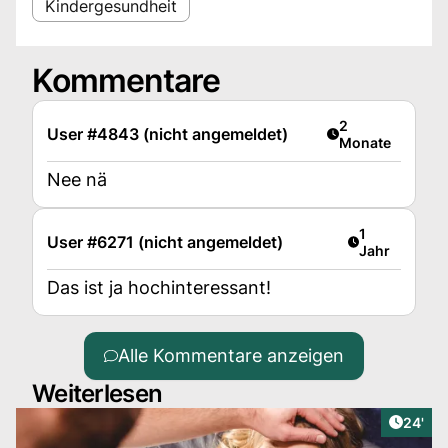
Kindergesundheit
Kommentare
Artikel veröffent
2
User #4843 (nicht angemeldet)
Monate
Nee nä
Artikel veröff
1
User #6271 (nicht angemeldet)
Jahr
Das ist ja hochinteressant!
Alle Kommentare anzeigen
Weiterlesen
Artikel
24'