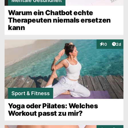
Mentale Gesundheit
Warum ein Chatbot echte
Therapeuten niemals ersetzen
kann
Artike
10
2d
Interaktionen
Sport & Fitness
Yoga oder Pilates: Welches
Workout passt zu mir?