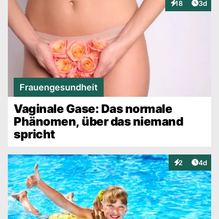
Artike
18
3d
Interaktionen
Frauengesundheit
Vaginale Gase: Das normale
Phänomen, über das niemand
spricht
Artike
2
4d
Interaktionen