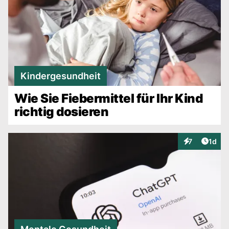
Kindergesundheit
Wie Sie Fiebermittel für Ihr Kind
richtig dosieren
Artike
7
1d
Interaktionen