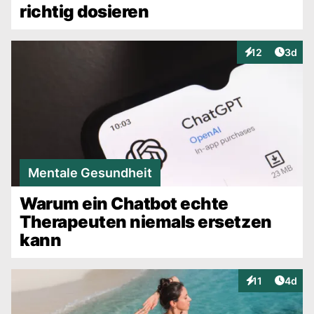
richtig dosieren
Artike
12
3d
Interaktionen
Mentale Gesundheit
Warum ein Chatbot echte
Therapeuten niemals ersetzen
kann
Artike
11
4d
Interaktionen