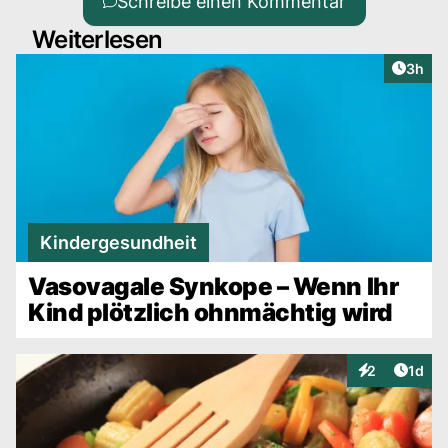
Schreibe einen Kommentar
Weiterlesen
Artike
3h
Kindergesundheit
Vasovagale Synkope – Wenn Ihr
Kind plötzlich ohnmächtig wird
Artike
2
1d
Interaktionen