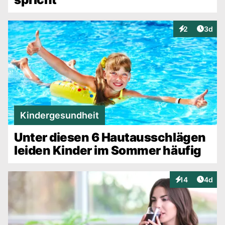
Artike
2
3d
Interaktionen
Kindergesundheit
Unter diesen 6 Hautausschlägen
leiden Kinder im Sommer häufig
Artike
14
4d
Interaktionen