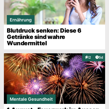
Ernährung
Blutdruck senken: Diese 6
Getränke sind wahre
Wundermittel
Artike
12
5d
Interaktionen
Mentale Gesundheit