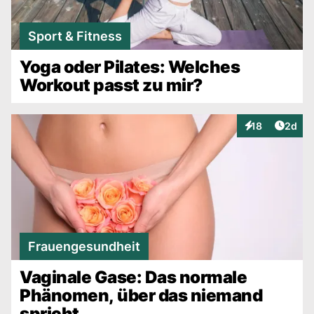
Sport & Fitness
Yoga oder Pilates: Welches
Workout passt zu mir?
Artike
18
2d
Interaktionen
Frauengesundheit
Vaginale Gase: Das normale
Phänomen, über das niemand
spricht