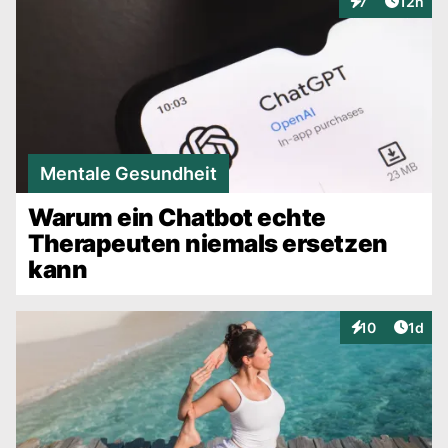
Artikel
7
12h
Interaktionen
Mentale Gesundheit
Warum ein Chatbot echte
Therapeuten niemals ersetzen
kann
Artike
10
1d
Interaktionen