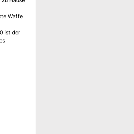
r zu Hause
ste Waffe
 ist der
es