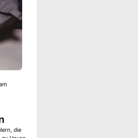
 am
n
ern, die