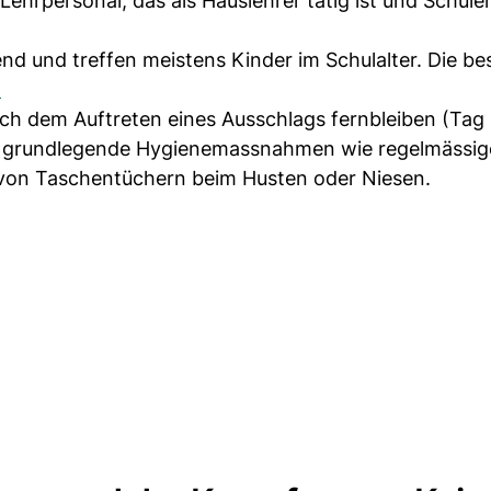
 Lehrpersonal, das als Hauslehrer tätig ist und Schüle
d und treffen meistens Kinder im Schulalter. Die be
.
ach dem Auftreten eines Ausschlags fernbleiben (Tag 0
ch grundlegende Hygienemassnahmen wie regelmässig
von Taschentüchern beim Husten oder Niesen.