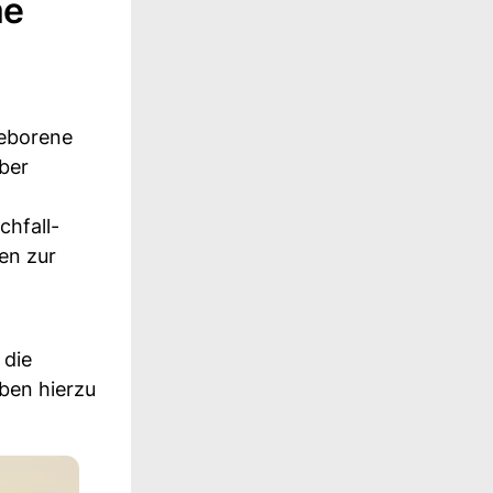
me
geborene
ber
chfall-
en zur
 die
ben hierzu