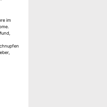
ere im
ome.
Mund,
Schnupfen
eber,