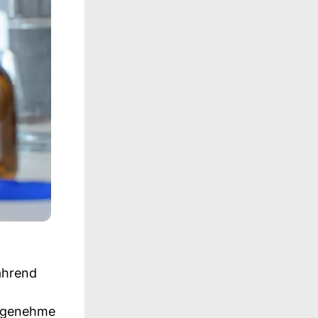
ährend
angenehme