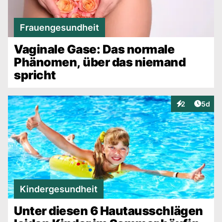
Frauengesundheit
Vaginale Gase: Das normale
Phänomen, über das niemand
spricht
Artike
2
5d
Interaktionen
Kindergesundheit
Unter diesen 6 Hautausschlägen