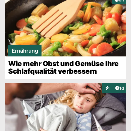
Ernährung
Wie mehr Obst und Gemüse Ihre
Schlafqualität verbessern
Artike
1
1d
Interaktionen