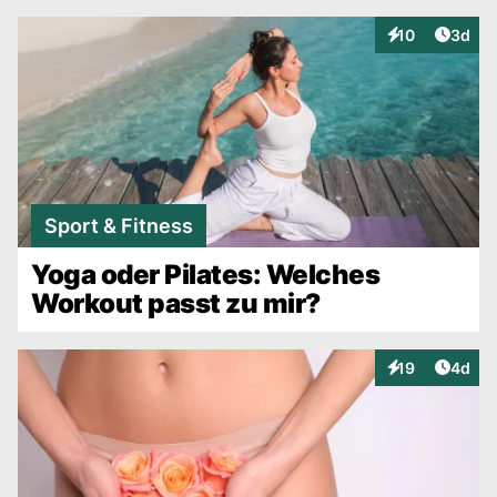
Artike
10
3d
Interaktionen
Sport & Fitness
Yoga oder Pilates: Welches
Workout passt zu mir?
Artike
19
4d
Interaktionen