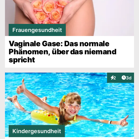
Frauengesundheit
Vaginale Gase: Das normale
Phänomen, über das niemand
spricht
Artike
2
3d
Interaktionen
Kindergesundheit