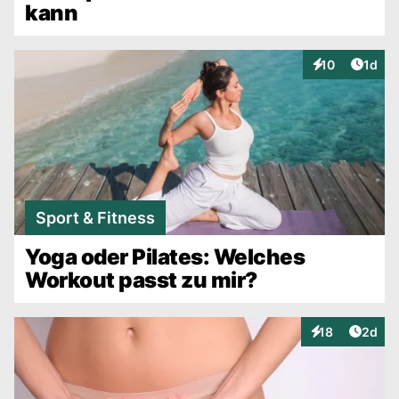
kann
Artike
10
1d
Interaktionen
Sport & Fitness
Yoga oder Pilates: Welches
Workout passt zu mir?
Artike
18
2d
Interaktionen