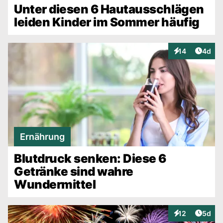
Unter diesen 6 Hautausschlägen
leiden Kinder im Sommer häufig
Artike
14
4d
Interaktionen
Ernährung
Blutdruck senken: Diese 6
Getränke sind wahre
Wundermittel
Artike
12
5d
Interaktionen