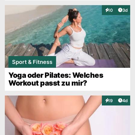
Artike
10
3d
Interaktionen
Sport & Fitness
Yoga oder Pilates: Welches
Workout passt zu mir?
Artike
19
4d
Interaktionen