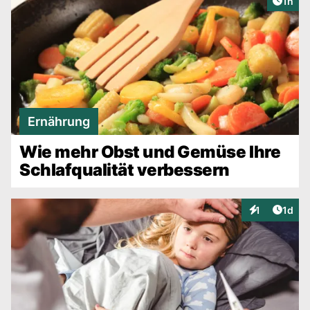
Artike
1h
Ernährung
Wie mehr Obst und Gemüse Ihre
Schlafqualität verbessern
Artike
1
1d
Interaktionen