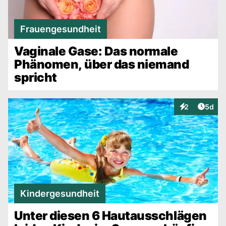
Frauengesundheit
Vaginale Gase: Das normale
Phänomen, über das niemand
spricht
Artike
2
5d
Interaktionen
Kindergesundheit
Unter diesen 6 Hautausschlägen