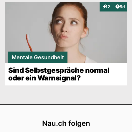
Artike
12
5d
Interaktionen
Mentale Gesundheit
Sind Selbstgespräche normal
oder ein Warnsignal?
Footer
Nau.ch folgen