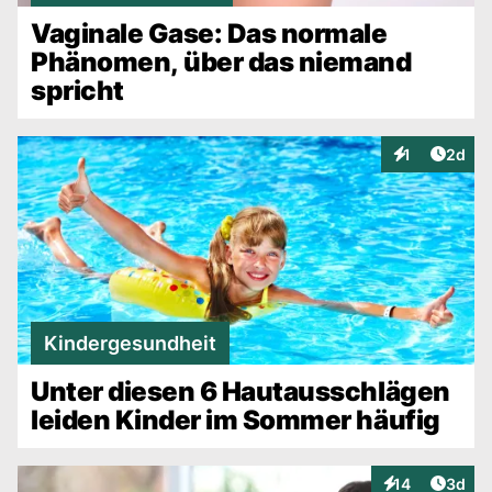
Vaginale Gase: Das normale
Phänomen, über das niemand
spricht
Artike
1
2d
Interaktionen
Kindergesundheit
Unter diesen 6 Hautausschlägen
leiden Kinder im Sommer häufig
Artike
14
3d
Interaktionen