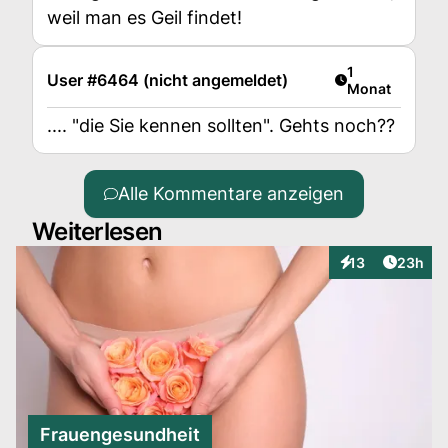
weil man es Geil findet!
Artikel veröffen
1
User #6464 (nicht angemeldet)
Monat
.... "die Sie kennen sollten". Gehts noch??
Alle Kommentare anzeigen
Weiterlesen
Artikel 
13
23h
Interaktionen
Frauengesundheit