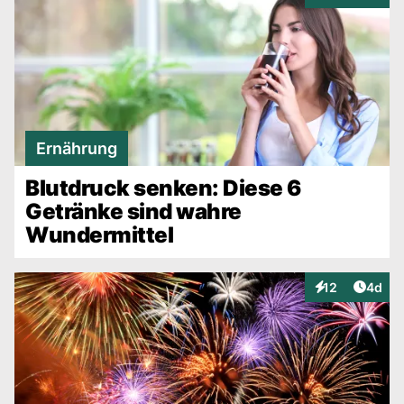
Ernährung
Blutdruck senken: Diese 6
Getränke sind wahre
Wundermittel
Artike
12
4d
Interaktionen