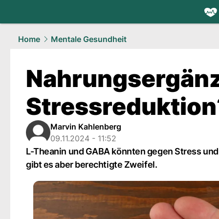
health.
NAU
Home
Mentale Gesundheit
Nahrungsergänz
Stressreduktion?
Marvin Kahlenberg
09.11.2024 - 11:52
L-Theanin und GABA könnten gegen Stress und m
gibt es aber berechtigte Zweifel.