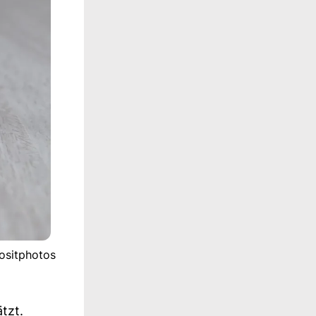
positphotos
tzt.