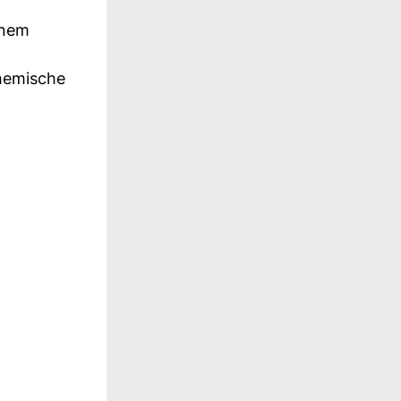
inem
chemische