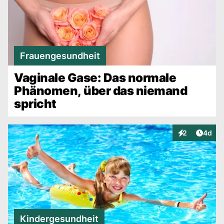
Frauengesundheit
Vaginale Gase: Das normale
Phänomen, über das niemand
spricht
Artike
2
4d
Interaktionen
Kindergesundheit