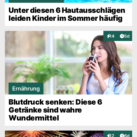
Unter diesen 6 Hautausschlägen
leiden Kinder im Sommer häufig
Artike
14
5d
Interaktionen
Ernährung
Blutdruck senken: Diese 6
Getränke sind wahre
Wundermittel
Artike
12
6d