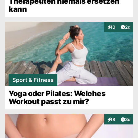
Therapeuten niemals ersetzen
kann
Artike
10
2d
Interaktionen
Sport & Fitness
Yoga oder Pilates: Welches
Workout passt zu mir?
Artike
18
3d
Interaktionen