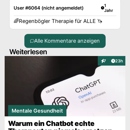
Artikel veröff
1
User #6064 (nicht angemeldet)
Jahr
🌈Regenbögler Therapie für ALLE 🦄
Alle Kommentare anzeigen
Weiterlesen
Artikel 
7
23h
Interaktionen
Mentale Gesundheit
Warum ein Chatbot echte