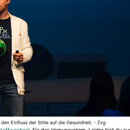
den Einfluss der Stille auf die Gesundheit. - Zvg
toffwechsel
, für das Immunsystem. Leider bist du au