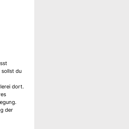
sst
sollst du
erei dort.
res
egung.
ng der