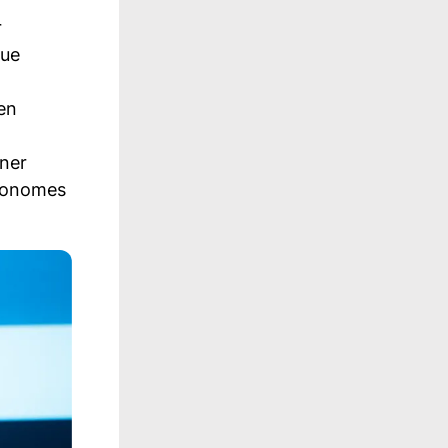
r
eue
en
iner
utonomes