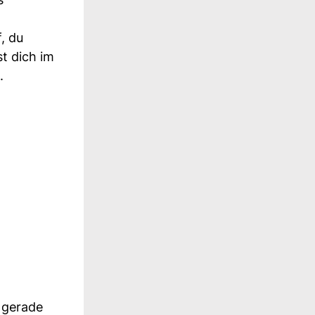
, du
t dich im
.
 gerade