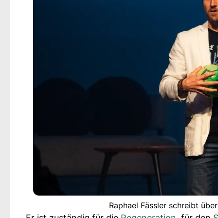
Raphael Fässler schreibt über 
Er ist zuständig für die
Regeneration
, für den
S