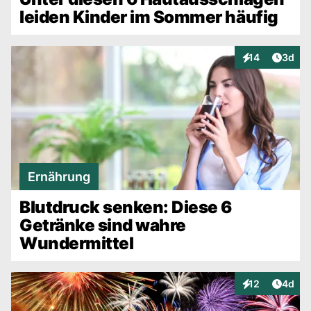
leiden Kinder im Sommer häufig
Artike
14
3d
Interaktionen
Ernährung
Blutdruck senken: Diese 6
Getränke sind wahre
Wundermittel
Artike
12
4d
Interaktionen