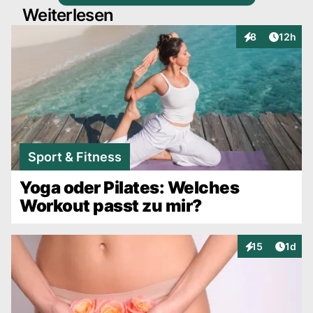
Weiterlesen
Artikel
8
12h
Interaktionen
Sport & Fitness
Yoga oder Pilates: Welches
Workout passt zu mir?
Artike
15
1d
Interaktionen