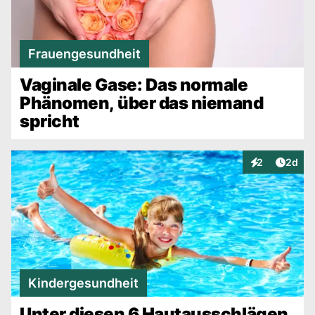
Frauengesundheit
Vaginale Gase: Das normale
Phänomen, über das niemand
spricht
Artike
2
2d
Interaktionen
Kindergesundheit
Unter diesen 6 Hautausschlägen