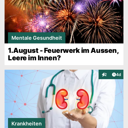
Mentale Gesundheit
1.August - Feuerwerk im Aussen,
Leere im Innen?
Artike
2
4d
Interaktionen
Krankheiten