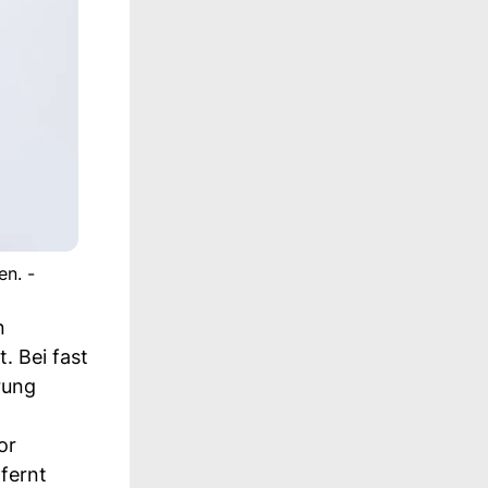
en. -
n
. Bei fast
rung
or
fernt