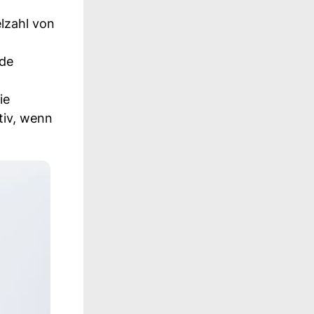
elzahl von
ode
ie
tiv, wenn