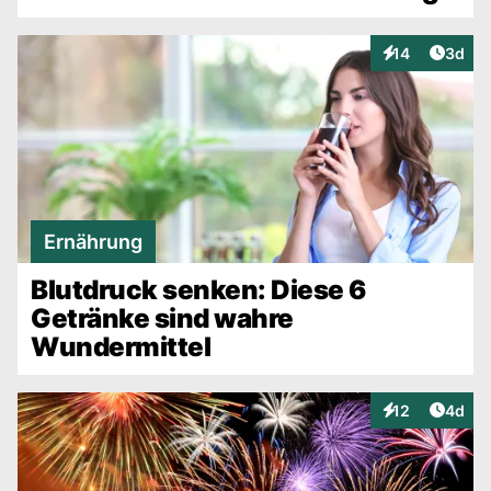
Artike
14
3d
Interaktionen
Ernährung
Blutdruck senken: Diese 6
Getränke sind wahre
Wundermittel
Artike
12
4d
Interaktionen