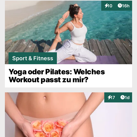
Artikel
10
16h
Interaktionen
Sport & Fitness
Yoga oder Pilates: Welches
Workout passt zu mir?
Artike
17
1d
Interaktionen