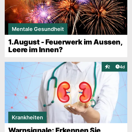
Mentale Gesundheit
1.August - Feuerwerk im Aussen,
Leere im Innen?
Artike
2
4d
Interaktionen
Krankheiten
Warnsignale: Erkennen Sie