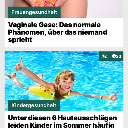
Frauengesundheit
Vaginale Gase: Das normale
Phänomen, über das niemand
spricht
Artike
2
2d
Interaktionen
Kindergesundheit
Unter diesen 6 Hautausschlägen
leiden Kinder im Sommer häufig