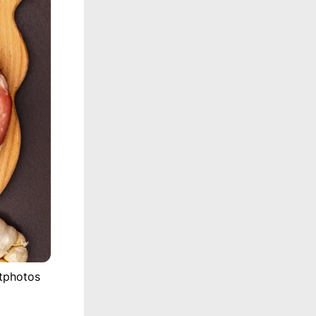
itphotos