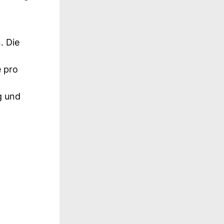
. Die
e pro
g und