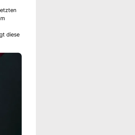
letzten
im
gt diese