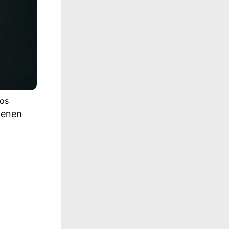
tos
denen