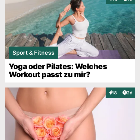
Interaktionen
Sport & Fitness
Yoga oder Pilates: Welches
Workout passt zu mir?
Artike
18
2d
Interaktionen