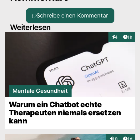
Schreibe einen Kommentar
Weiterlesen
Artike
4
1h
Interaktionen
Mentale Gesundheit
Warum ein Chatbot echte
Therapeuten niemals ersetzen
kann
Artike
10
1d