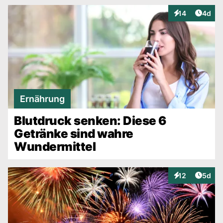
Artike
14
4d
Interaktionen
Ernährung
Blutdruck senken: Diese 6
Getränke sind wahre
Wundermittel
Artike
12
5d
Interaktionen