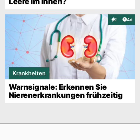
Leere im Innen?
Artike
2
4d
Interaktionen
Krankheiten
Warnsignale: Erkennen Sie
Nierenerkrankungen frühzeitig
Footer