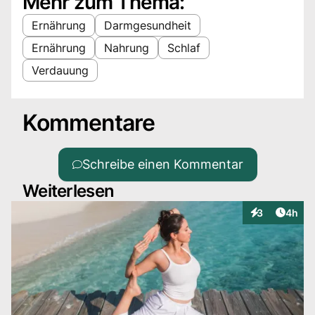
Mehr zum Thema:
Ernährung
Darmgesundheit
Ernährung
Nahrung
Schlaf
Verdauung
Kommentare
Schreibe einen Kommentar
Weiterlesen
Artike
3
4h
Interaktionen