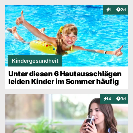
Artike
1
2d
Interaktionen
Kindergesundheit
Unter diesen 6 Hautausschlägen
leiden Kinder im Sommer häufig
Artike
14
3d
Interaktionen