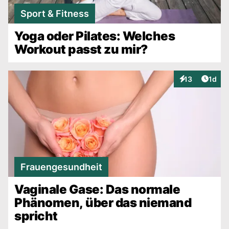
Sport & Fitness
Yoga oder Pilates: Welches
Workout passt zu mir?
Artike
13
1d
Interaktionen
Frauengesundheit
Vaginale Gase: Das normale
Phänomen, über das niemand
spricht