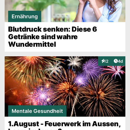
Ernährung
Blutdruck senken: Diese 6
Getränke sind wahre
Wundermittel
Artike
12
4d
Interaktionen
Mentale Gesundheit
1.August - Feuerwerk im Aussen,