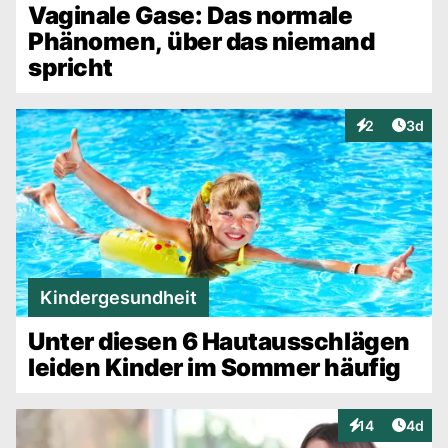
Vaginale Gase: Das normale
Phänomen, über das niemand
spricht
Artike
2
3d
Interaktionen
Kindergesundheit
Unter diesen 6 Hautausschlägen
leiden Kinder im Sommer häufig
Artike
14
4d
Interaktionen