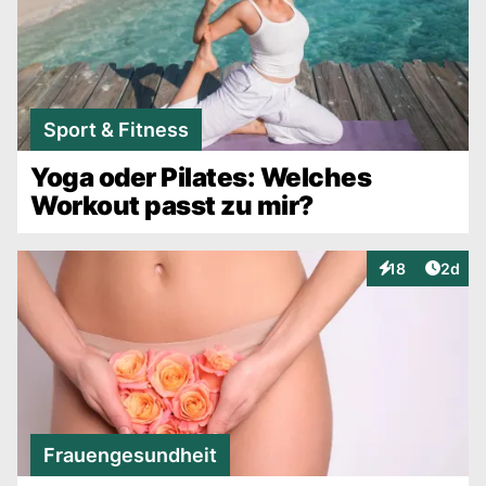
Sport & Fitness
Yoga oder Pilates: Welches
Workout passt zu mir?
Artike
18
2d
Interaktionen
Frauengesundheit