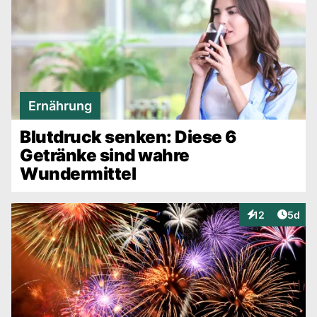
Ernährung
Blutdruck senken: Diese 6
Getränke sind wahre
Wundermittel
Artike
12
5d
Interaktionen