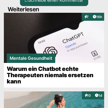
Schreibe einen Kommentar
Weiterlesen
Artikel
7
16h
Interaktionen
Mentale Gesundheit
Warum ein Chatbot echte
Therapeuten niemals ersetzen
kann
Artike
10
1d
Interaktionen