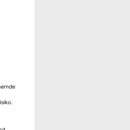
mernde
siko.
nd