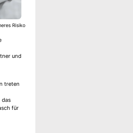
heres Risiko
e
rtner und
n treten
n das
asch für