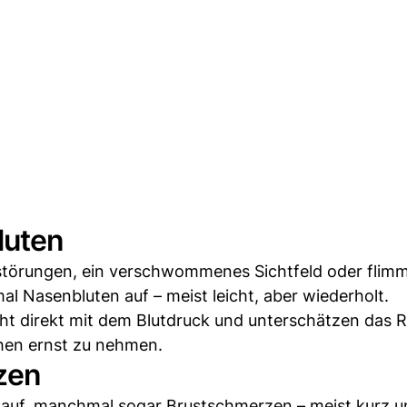
luten
störungen, ein verschwommenes Sichtfeld oder flim
mal Nasenbluten auf – meist leicht, aber wiederholt.
t direkt mit dem Blutdruck und unterschätzen das Ri
hen ernst zu nehmen.
zen
uf, manchmal sogar Brustschmerzen – meist kurz u